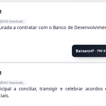
1
021
434 downloads
ourada a contratar com o Banco de Desenvolvime
Baixar
pdf · 790 
1
021
467 downloads
ipal a conciliar, transigir e celebrar acordos
iais.