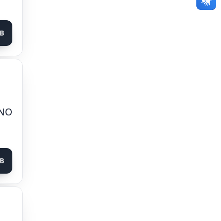
KB
 NO
KB