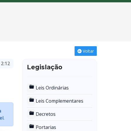
Voltar
12:12
Legislação
Pasta
Leis Ordinárias
Pasta
Leis Complementares
a
Pasta
Decretos
l.
Pasta
Portarias