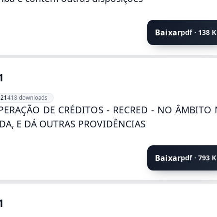
Baixar
pdf · 138 
1
021
418 downloads
PERAÇÃO DE CRÉDITOS - RECRED - NO ÂMBITO
DA, E DÁ OUTRAS PROVIDÊNCIAS
Baixar
pdf · 793 
1