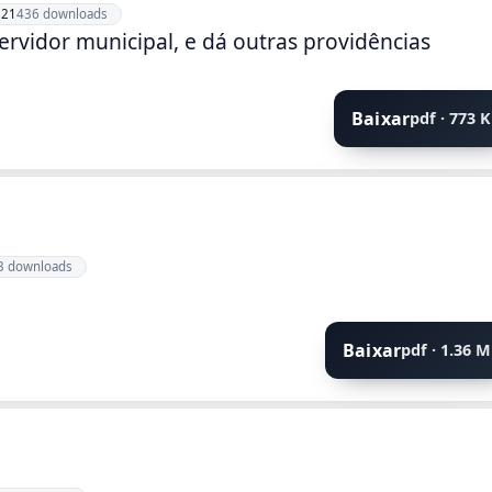
021
436 downloads
ervidor municipal, e dá outras providências
Baixar
pdf · 773 
3 downloads
Baixar
pdf · 1.36 