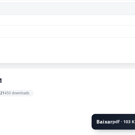
1
021
450 downloads
Baixar
pdf · 103 