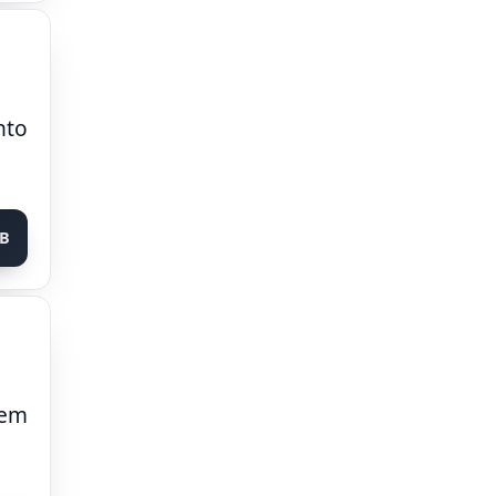
nto
KB
 em