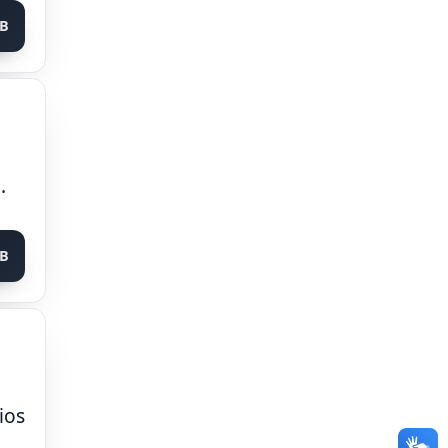
MB
.
KB
ios