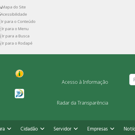
Mapa do Site
Acessibilidade
Ir para o Conteúdo
Ir para o Menu
Ir para a Busca
Ir para o Rodapé
Pr
Acesso à Informação
Radar da Transparência
ura
Cidadão
Servidor
Empresas
Notíc