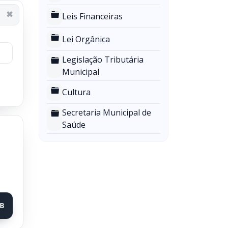
Pasta
Leis Financeiras
Pasta
Lei Orgânica
Legislação Tributária
Pasta
Municipal
Pasta
Cultura
Secretaria Municipal de
Pasta
Saúde
KB