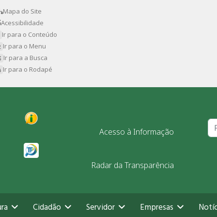
Mapa do Site
Acessibilidade
Ir para o Conteúdo
Ir para o Menu
Ir para a Busca
Ir para o Rodapé
Pr
Acesso à Informação
Radar da Transparência
ura
Cidadão
Servidor
Empresas
Notíc