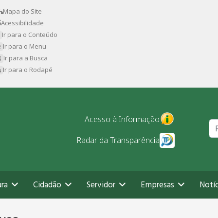
Mapa do Site
Acessibilidade
Ir para o Conteúdo
Ir para o Menu
Ir para a Busca
Ir para o Rodapé
Pr
Acesso à Informação
Radar da Transparência
ura
Cidadão
Servidor
Empresas
Notíc