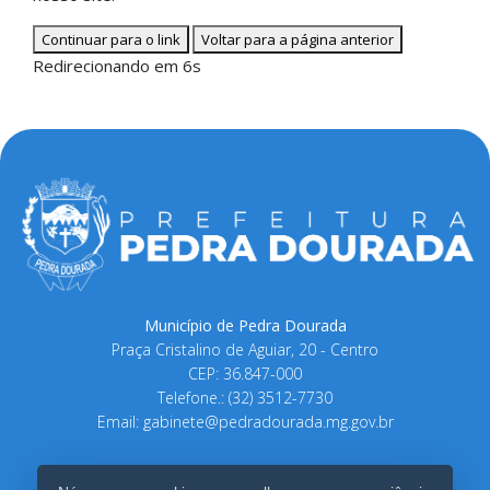
Continuar para o link
Voltar para a página anterior
Redirecionando em 6s
Município de Pedra Dourada
Praça Cristalino de Aguiar, 20 - Centro
CEP: 36.847-000
Telefone.: (32) 3512-7730
Email:
gabinete@pedradourada.mg.gov.br