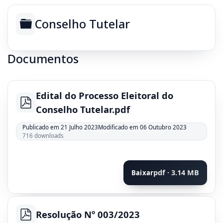
Pasta
Conselho Tutelar
Documentos
Edital do Processo Eleitoral do
pdf
Conselho Tutelar.pdf
Publicado em 21 Julho 2023
Modificado em 06 Outubro 2023
716 downloads
pdf · 3.14 MB
Baixar
Resolução Nº 003/2023
pdf