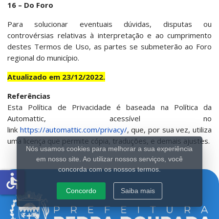
16 – Do Foro
Para solucionar eventuais dúvidas, disputas ou
controvérsias relativas à interpretação e ao cumprimento
destes Termos de Uso, as partes se submeterão ao Foro
regional do município.
Atualizado em 23/12/2022.
Referências
Esta Política de Privacidade é baseada na Política da
Automattic, acessível no
link
https://automattic.com/privacy/
, que, por sua vez, utiliza
uma licença que permite cópia, traduções, e demais ajustes.
Nós usamos cookies para melhorar a sua experiência
em nosso site. Ao utilizar nossos serviços, você
concorda com os nossos termos.
accessible
Concordo
Saiba mais