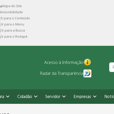
Mapa do Site
Acessibilidade
Ir para o Conteúdo
Ir para o Menu
Ir para a Busca
Ir para o Rodapé
Pr
Acesso à Informação
Radar da Transparência
ura
Cidadão
Servidor
Empresas
Notíc