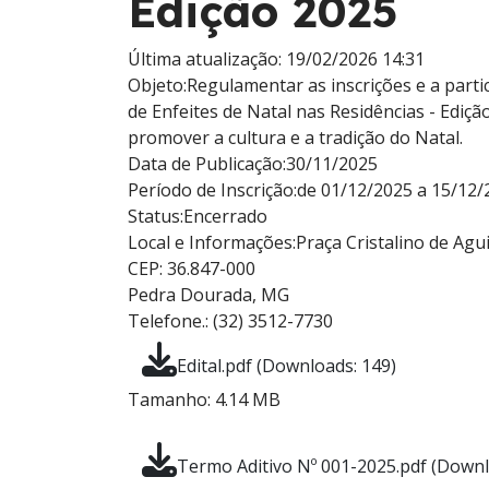
Edição 2025
Última atualização: 19/02/2026 14:31
Objeto:
Regulamentar as inscrições e a par
de Enfeites de Natal nas Residências - Ediçã
promover a cultura e a tradição do Natal.
Data de Publicação:
30/11/2025
Período de Inscrição:
de 01/12/2025 a 15/12/
Status:
Encerrado
Local e Informações:
Praça Cristalino de Agui
CEP: 36.847-000
Pedra Dourada, MG
Telefone.: (32) 3512-7730
Edital.pdf (Downloads: 149)
Tamanho: 4.14 MB
Termo Aditivo Nº 001-2025.pdf (Downl