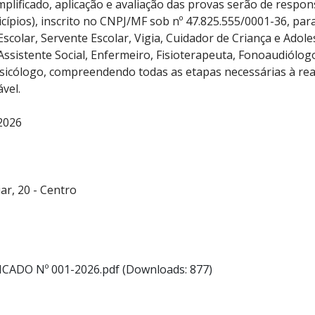
plificado, aplicação e avaliação das provas serão de respo
ípios), inscrito no CNPJ/MF sob nº 47.825.555/0001-36, para
colar, Servente Escolar, Vigia, Cuidador de Criança e Adole
ssistente Social, Enfermeiro, Fisioterapeuta, Fonoaudiólog
Psicólogo, compreendendo todas as etapas necessárias à re
ável.
2026
ar, 20 - Centro
ADO Nº 001-2026.pdf (Downloads: 877)