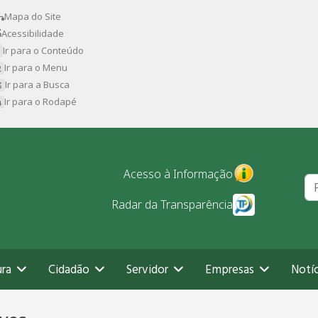
Mapa do Site
Acessibilidade
Ir para o Conteúdo
Ir para o Menu
Ir para a Busca
Ir para o Rodapé
Pr
Acesso à Informação
Radar da Transparência
ura
Cidadão
Servidor
Empresas
Notíc