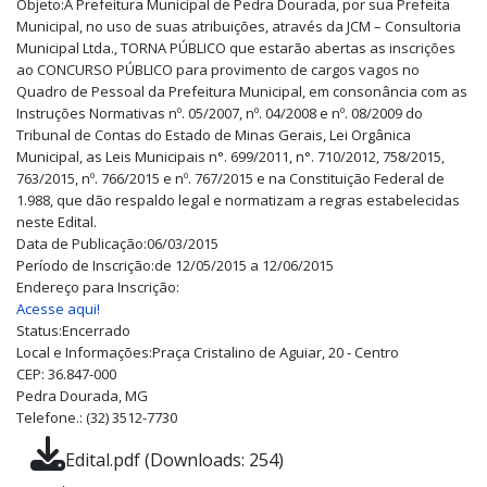
Objeto:
A Prefeitura Municipal de Pedra Dourada, por sua Prefeita
Municipal, no uso de suas atribuições, através da JCM – Consultoria
Municipal Ltda., TORNA PÚBLICO que estarão abertas as inscrições
ao CONCURSO PÚBLICO para provimento de cargos vagos no
Quadro de Pessoal da Prefeitura Municipal, em consonância com as
Instruções Normativas nº. 05/2007, nº. 04/2008 e nº. 08/2009 do
Tribunal de Contas do Estado de Minas Gerais, Lei Orgânica
Municipal, as Leis Municipais n°. 699/2011, n°. 710/2012, 758/2015,
763/2015, nº. 766/2015 e nº. 767/2015 e na Constituição Federal de
1.988, que dão respaldo legal e normatizam a regras estabelecidas
neste Edital.
Data de Publicação:
06/03/2015
Período de Inscrição:
de 12/05/2015 a 12/06/2015
Endereço para Inscrição:
Acesse aqui!
Status:
Encerrado
Local e Informações:
Praça Cristalino de Aguiar, 20 - Centro
CEP: 36.847-000
Pedra Dourada, MG
Telefone.: (32) 3512-7730
Edital.pdf (Downloads: 254)