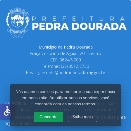
Município de Pedra Dourada
Praça Cristalino de Aguiar, 20 - Centro
CEP: 36.847-000
Telefone.: (32) 3512-7730
Email:
gabinete@pedradourada.mg.gov.br
Nós usamos cookies para melhorar a sua experiência
em nosso site. Ao utilizar nossos serviços, você
07/08/2026
| Prefeitura Municipal de Pedra Dourada - Minas
concorda com os nossos termos.
accessible
Gerais.
Clique aqui para ler a nossa Política de Privacidade
Concordo
Saiba mais