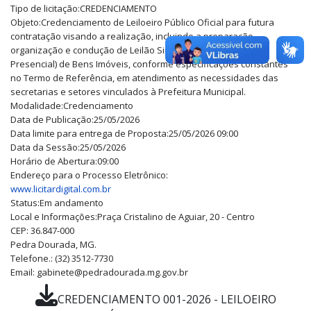
Tipo de licitação:
CREDENCIAMENTO
Objeto:
Credenciamento de Leiloeiro Público Oficial para futura
contratação visando a realização, incluindo a preparação,
organização e condução de Leilão Simultâneo (Eletrônico e
Presencial) de Bens Imóveis, conforme especificações constantes
no Termo de Referência, em atendimento as necessidades das
secretarias e setores vinculados à Prefeitura Municipal.
Modalidade:
Credenciamento
Data de Publicação:
25/05/2026
Data limite para entrega de Proposta:
25/05/2026 09:00
Data da Sessão:
25/05/2026
Horário de Abertura:
09:00
Endereço para o Processo Eletrônico:
www.licitardigital.com.br
Status:
Em andamento
Local e Informações:
Praça Cristalino de Aguiar, 20 - Centro
CEP: 36.847-000
Pedra Dourada, MG.
Telefone.: (32) 3512-7730
Email: gabinete@pedradourada.mg.gov.br
CREDENCIAMENTO 001-2026 - LEILOEIRO