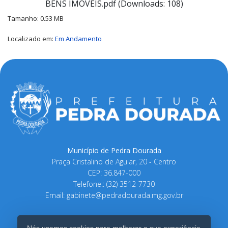
BENS IMÓVEIS.pdf (Downloads: 108)
Tamanho: 0.53 MB
Localizado em:
Em Andamento
Município de Pedra Dourada
Praça Cristalino de Aguiar, 20 - Centro
CEP: 36.847-000
Telefone.: (32) 3512-7730
Email:
gabinete@pedradourada.mg.gov.br
Nós usamos cookies para melhorar a sua experiência