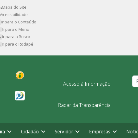
Mapa do Site
Acessibilidade
Ir para o Conteúdo
Ir para o Menu
Ir para a Busca
Ir para o Rodapé
Pr
Acesso à Informação
Radar da Transparência
ura
Cidadão
Servidor
Empresas
Notíc