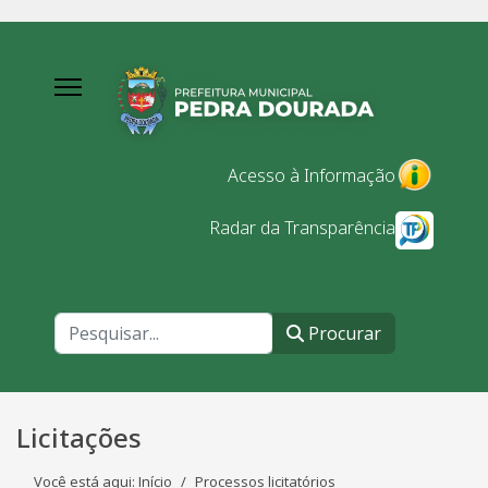
Acesso à Informação
Radar da Transparência
Procurar
Procurar
Licitações
Você está aqui:
Início
Processos licitatórios