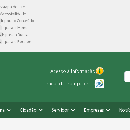
Mapa do Site
Acessibilidade
Ir para o Conteúdo
Ir para o Menu
Ir para a Busca
Ir para o Rodapé
Pr
Acesso à Informação
Radar da Transparência
ura
Cidadão
Servidor
Empresas
Notíc