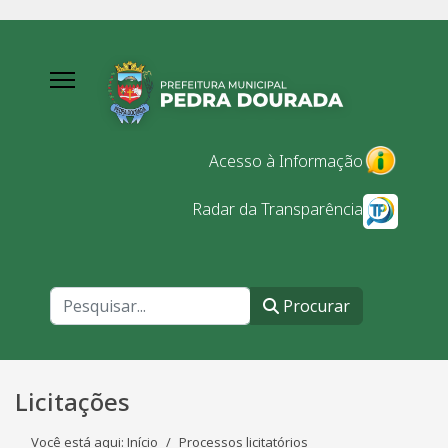
Acesso à Informação
Radar da Transparência
Procurar
Procurar
Licitações
Você está aqui:
Início
Processos licitatórios