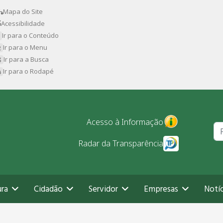
Mapa do Site
Acessibilidade
Ir para o Conteúdo
Ir para o Menu
Ir para a Busca
Ir para o Rodapé
Pr
Acesso à Informação
Radar da Transparência
ura
Cidadão
Servidor
Empresas
Notíc