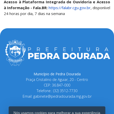
Acesso à Plataforma Integrada de Ouvidoria e Acesso
à Informação - Fala.BR:
https://falabr.cgu.gov.br
, disponível
24 horas por dia, 7 dias na semana
Município de Pedra Dourada
Praça Cristalino de Aguiar, 20 - Centro
CEP: 36.847-000
Telefone.: (32) 3512-7730
Email:
gabinete@pedradourada.mg.gov.br
Nós usamos cookies para melhorar a sua experiência