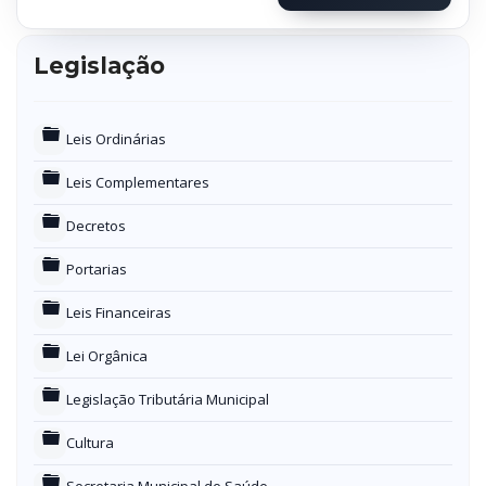
Legislação
Pasta
Leis Ordinárias
Pasta
Leis Complementares
Pasta
Decretos
Pasta
Portarias
Pasta
Leis Financeiras
Pasta
Lei Orgânica
Pasta
Legislação Tributária Municipal
Pasta
Cultura
Pasta